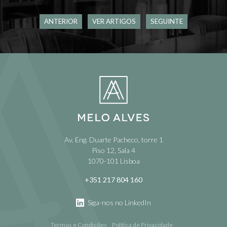
ANTERIOR
VER ARTIGOS
SEGUINTE
Av. Eng. Duarte Pacheco, torre 1
Piso 12, Sala 4
1070-101 Lisboa
+351 217 804 160
Siga-nos no LinkedIn
Termos e Condições
Política de Privacidade