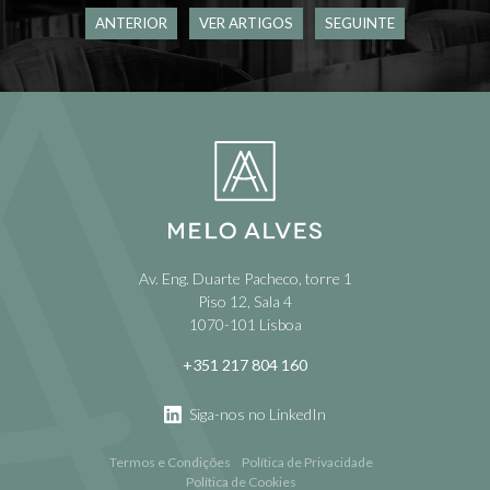
ANTERIOR
VER ARTIGOS
SEGUINTE
Av. Eng. Duarte Pacheco, torre 1
Piso 12, Sala 4
1070-101 Lisboa
+351 217 804 160
Siga-nos no LinkedIn
Termos e Condições
Política de Privacidade
Política de Cookies